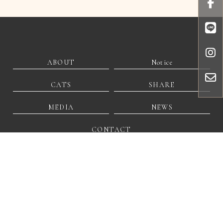
ABOUT
Notice
CATS
SHARE
MEDIA
NEWS
CONTACT
@306ulyod
lechat0209@gmail.com
彰化縣和美鎮鐵山里文東路28號2樓
貓舍
貓舍推薦
貓咪專賣
買貓
彰化貓舍
彰化貓舍推薦
Designed by
揚京快客
Copyright © 2026
..
累積人氣: 91878