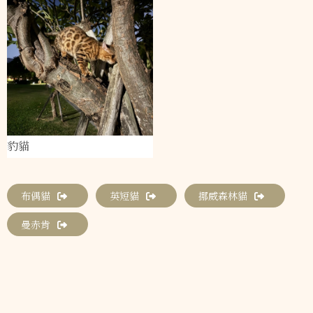
豹貓
布偶貓
英短貓
挪威森林貓
曼赤肯