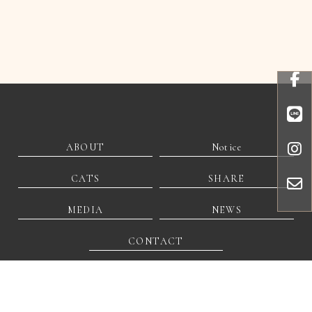
ABOUT
Notice
CATS
SHARE
MEDIA
NEWS
CONTACT
@306ulyod
lechat0209@gmail.com