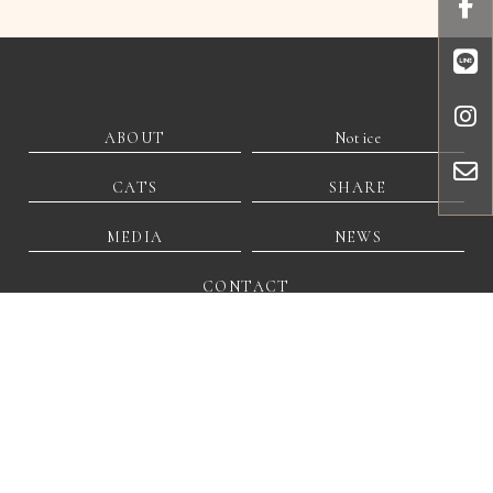
ABOUT
Notice
CATS
SHARE
MEDIA
NEWS
CONTACT
@306ulyod
lechat0209@gmail.com
彰化縣和美鎮鐵山里文東路28號2樓
貓舍
貓舍推薦
貓咪專賣
買貓
彰化貓舍
彰化貓舍推薦
Designed by
揚京快客
Copyright © 2026
..
累積人氣: 92061