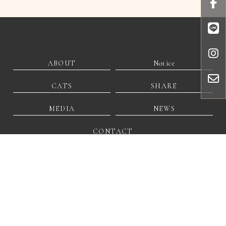
ABOUT
Notice
CATS
SHARE
MEDIA
NEWS
CONTACT
@306ulyod
lechat0209@gmail.com
彰化縣和美鎮鐵山里文東路28號2樓
貓舍
貓舍推薦
貓咪專賣
買貓
彰化貓舍
彰化貓舍推薦
Designed by
揚京快客
Copyright © 2026
..
累積人氣: 91839